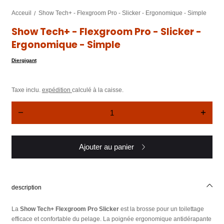
Acceuil
Show Tech+ - Flexgroom Pro - Slicker - Ergonomique - Simple
Show Tech+ - Flexgroom Pro - Slicker -
Ergonomique - Simple
Diergigant
Taxe inclu.
expédition
calculé à la caisse.
Quantité
Diminuer
Augmen
la
la
quantité
quantit
pour
pour
Show
Show
Ajouter au panier
Tech+
Tech+
-
-
Flexgroom
Flexgr
Pro
Pro
-
-
Slicker
Slicker
description
-
-
Ergonomique
Ergono
-
-
La
Show Tech+ Flexgroom Pro Slicker
est la brosse pour un toilettage
Simple
Simple
efficace et confortable du pelage. La poignée ergonomique antidérapante