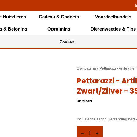
I
e Huisdieren
Cadeau & Gadgets
Voordeelbundels
ng & Beloning
Opruiming
Dierenweetjes & Tips
Startpagina
Pettarazzi - Artileath
Pettarazzi - Art
Zwart/Zilver -
Diergigant
Inclusief belasting.
verzending
berek
Hoeveelheid
Verlaag
Verhoog