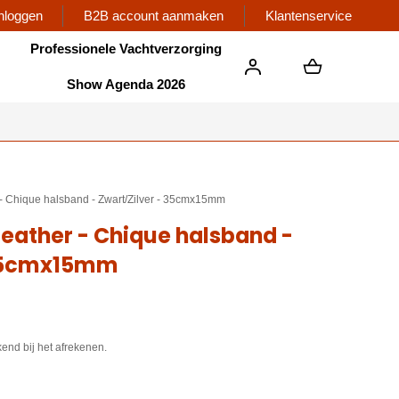
nloggen
B2B account aanmaken
Klantenservice
Professionele Vachtverzorging
Show Agenda 2026
er - Chique halsband - Zwart/Zilver - 35cmx15mm
ileather - Chique halsband -
 35cmx15mm
end bij het afrekenen.