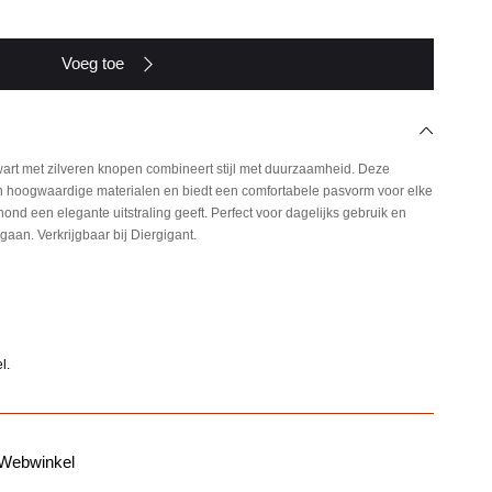
Voeg toe
art met zilveren knopen combineert stijl met duurzaamheid. Deze
n hoogwaardige materialen en biedt een comfortabele pasvorm voor elke
ond een elegante uitstraling geeft. Perfect voor dagelijks gebruik en
aan. Verkrijgbaar bij Diergigant.
l.
 Webwinkel