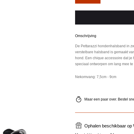
de
de
hoeveelheid
hoeveelheid
voor
voor
Pettarazzi
Pettarazzi
-
-
Artileather
Artileather
-
-
Omschrijving
Chique
Chique
halsband
halsband
De Pettarazzi hondenhalsband in zw
-
-
verstelbare halsband is gemaakt va
Zwart/Zilver
Zwart/Zilver
hond. Een chique accessoire dat je h
-
-
speciaal ontworpen om lang mee te g
35cmx15mm
35cmx15mm
Nekomvang: 7,5cm - 9cm
Maar een paar over. Bestel sne
Ophalen beschikbaar op